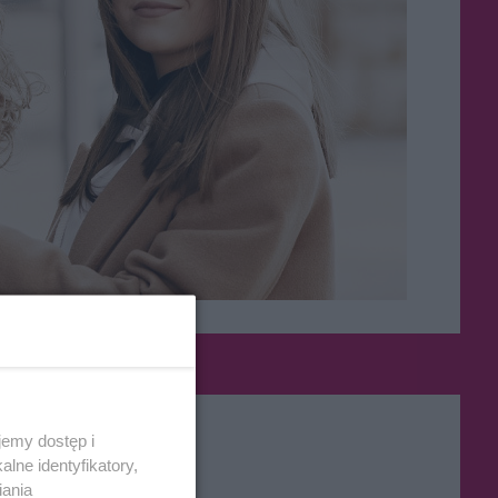
emy dostęp i
lne identyfikatory,
iania