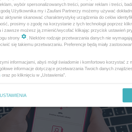
klam, wybór spersonalizowanych treści, pomiar reklam i treści, bad
 zgodą Użytkownika my i Zaufani Partnerzy możemy używać dokład
rzalne zakupy! Aż 6 dni rabatów! Czekają na Ciebie wyjątko
az aktywnie skanować charakterystykę urządzenia do celów identyfi
 akcji biorą udział znane marki m.in. z kategorii: moda, ur
ść, prosimy o zgodę na korzystanie z tych technologii poprzez klikn
pl.
a i zawsze możesz ją zmienić/wycofać klikając przycisk ustawień pr
ogu strony
. Niektóre rodzaje przetwarzania danych nie wymagaj
iwić się takiemu przetwarzaniu. Preferencje będą miały zastosowanie
szymi informacjami, abyś mógł świadomie i komfortowo korzystać z
gółowe informacje dotyczące przetwarzania Twoich danych znajdzi
s
oraz po kliknięciu w „Ustawienia”.
USTAWIENIA