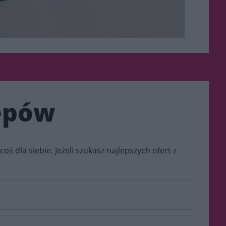
lepów
coś dla siebie. Jeżeli szukasz najlepszych ofert z
rzenie, które co roku przyciąga setki tysięcy