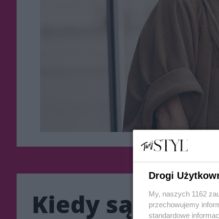
Drogi Użytkow
Kiedy są stylo
My, naszych 1162 zau
przechowujemy informa
standardowe informac