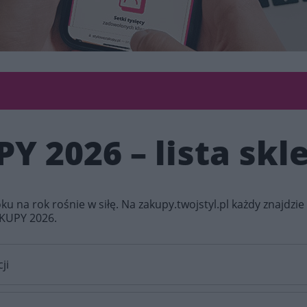
 2026 – lista sk
roku na rok rośnie w siłę. Na zakupy.twojstyl.pl każdy znajdzie 
AKUPY 2026.
ji
 się w dniach 25 - 30 września 2026 roku. To wyjątkowe wyda