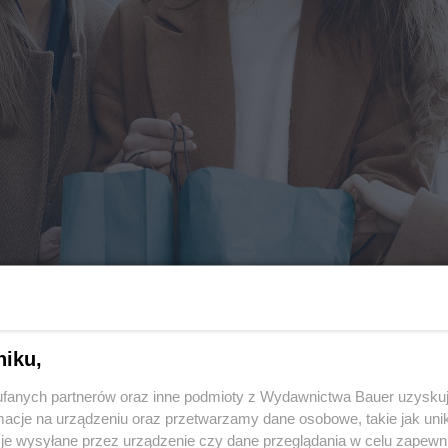
niku,
we zakupy 2026?
fanych partnerów oraz inne podmioty z Wydawnictwa Bauer uzyskuj
cje na urządzeniu oraz przetwarzamy dane osobowe, takie jak unika
je wysyłane przez urządzenie czy dane przeglądania w celu zapewn