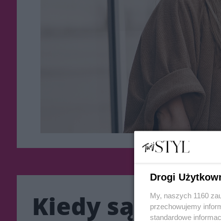
Drogi Użytkow
Kiedy są stylo
My, naszych 1160 zau
przechowujemy informa
standardowe informac