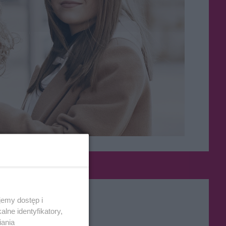
emy dostęp i
lne identyfikatory,
iania