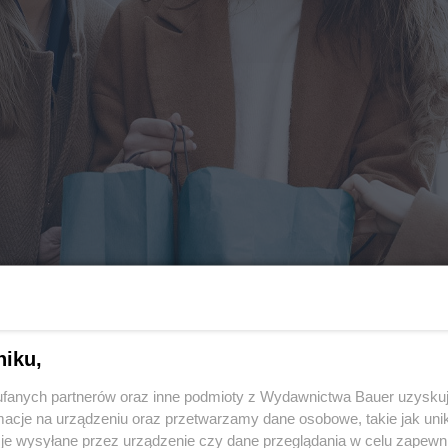
niku,
we zakupy 2026?
fanych partnerów oraz inne podmioty z Wydawnictwa Bauer uzyskuj
cje na urządzeniu oraz przetwarzamy dane osobowe, takie jak unika
je wysyłane przez urządzenie czy dane przeglądania w celu zapewn