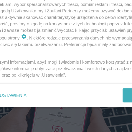
klam, wybór spersonalizowanych treści, pomiar reklam i treści, bad
 zgodą Użytkownika my i Zaufani Partnerzy możemy używać dokład
rzalne zakupy! Aż 6 dni rabatów! Czekają na Ciebie wyjątko
az aktywnie skanować charakterystykę urządzenia do celów identyfi
 akcji biorą udział znane marki m.in. z kategorii: moda, ur
ść, prosimy o zgodę na korzystanie z tych technologii poprzez klikn
pl.
a i zawsze możesz ją zmienić/wycofać klikając przycisk ustawień pr
ogu strony
. Niektóre rodzaje przetwarzania danych nie wymagaj
iwić się takiemu przetwarzaniu. Preferencje będą miały zastosowanie
szymi informacjami, abyś mógł świadomie i komfortowo korzystać z
gółowe informacje dotyczące przetwarzania Twoich danych znajdzi
s
oraz po kliknięciu w „Ustawienia”.
USTAWIENIA