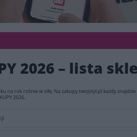
 2026 – lista sk
roku na rok rośnie w siłę. Na zakupy.twojstyl.pl każdy znajdzie 
AKUPY 2026.
ji
 się w dniach 25 - 30 września 2026 roku. To wyjątkowe wyda