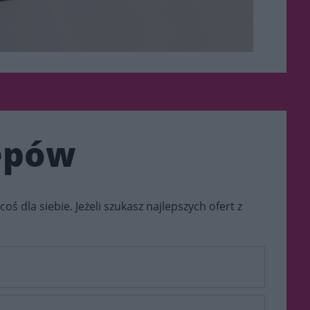
lepów
coś dla siebie. Jeżeli szukasz najlepszych ofert z
rzenie, które co roku przyciąga setki tysięcy